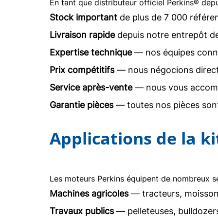
En tant que distributeur officiel Perkins® dep
Stock important
de plus de 7 000 référe
Livraison rapide
depuis notre entrepôt d
Expertise technique
— nos équipes conna
Prix compétitifs
— nous négocions direc
Service après-vente
— nous vous accomp
Garantie pièces
— toutes nos pièces sont
Applications de la 
Les moteurs Perkins équipent de nombreux sec
Machines agricoles
— tracteurs, moisson
Travaux publics
— pelleteuses, bulldoze