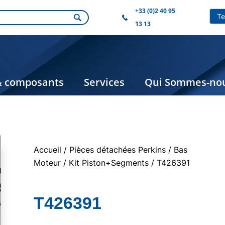
+33 (0)2 40 95
13 13
& composants
Services
Qui Sommes-nou
Accueil
/
Pièces détachées Perkins
/
Bas
Moteur
/
Kit Piston+Segments
/ T426391
T426391