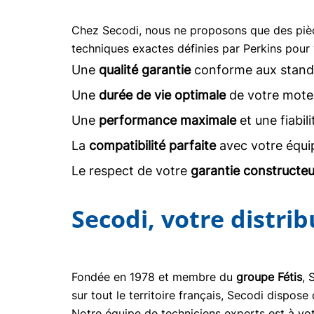
Chez Secodi, nous ne proposons que des pi
techniques exactes définies par Perkins pour 
Une
qualité garantie
conforme aux stand
Une
durée de vie optimale
de votre moteu
Une
performance maximale
et une fiabil
La
compatibilité parfaite
avec votre équi
Le respect de votre
garantie constructeu
Secodi, votre distri
Fondée en 1978 et membre du
groupe Fétis
, 
sur tout le territoire français, Secodi dispo
Notre équipe de techniciens experts est à vot