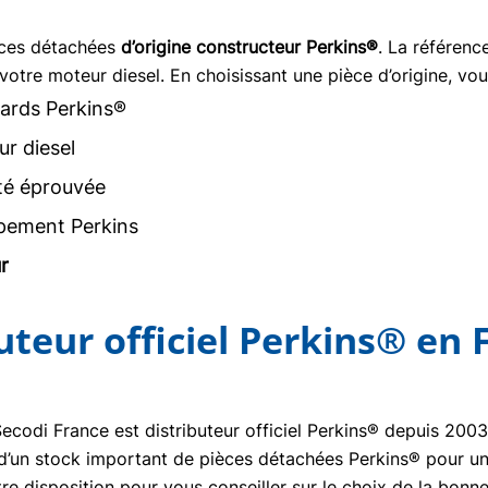
èces détachées
d’origine constructeur Perkins®
. La référen
votre moteur diesel. En choisissant une pièce d’origine, vou
ards Perkins®
r diesel
ité éprouvée
pement Perkins
r
buteur officiel Perkins® en 
Secodi France est distributeur officiel Perkins® depuis 20
se d’un stock important de pièces détachées Perkins® pour un
re disposition pour vous conseiller sur le choix de la bon