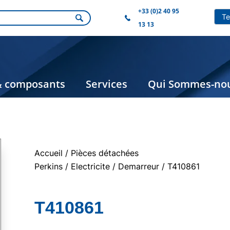
+33 (0)2 40 95
13 13
& composants
Services
Qui Sommes-nou
Accueil
/
Pièces détachées
Perkins
/
Electricite
/
Demarreur
/ T410861
T410861