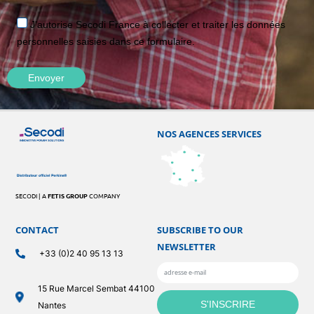
J'autorise Secodi France à collecter et traiter les données
personnelles saisies dans ce formulaire.
NOS AGENCES SERVICES
SECODI | A
FETIS GROUP
COMPANY
CONTACT
SUBSCRIBE TO OUR
NEWSLETTER
+33 (0)2 40 95 13 13
15 Rue Marcel Sembat 44100
Nantes