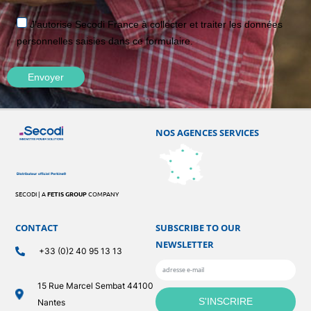
J'autorise Secodi France à collecter et traiter les données
personnelles saisies dans ce formulaire.
NOS AGENCES SERVICES
SECODI | A
FETIS GROUP
COMPANY
CONTACT
SUBSCRIBE TO OUR
NEWSLETTER
+33 (0)2 40 95 13 13
15 Rue Marcel Sembat 44100
Nantes