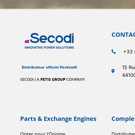
CONTA
+33 
15 Ru
4410
SECODI | A
FETIS GROUP
COMPANY
Parts & Exchange Engines
Complet
Opter pour l’Origine
Distribute