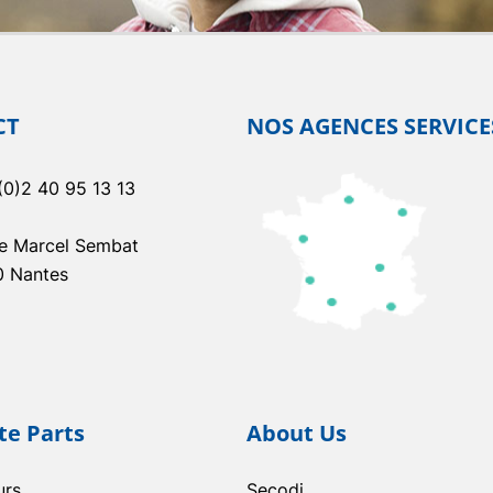
CT
NOS AGENCES SERVICE
(0)2 40 95 13 13
e Marcel Sembat
0 Nantes
e Parts
About Us
urs
Secodi