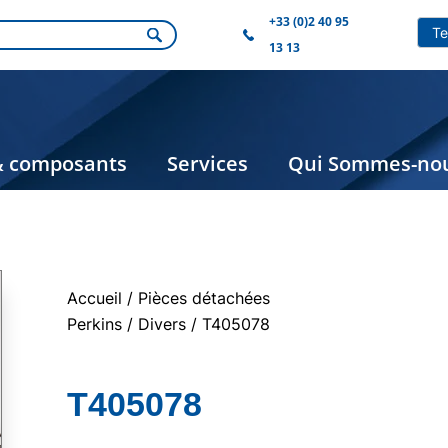
+33 (0)2 40 95
13 13
& composants
Services
Qui Sommes-nou
Accueil
/
Pièces détachées
Perkins
/
Divers
/ T405078
T405078