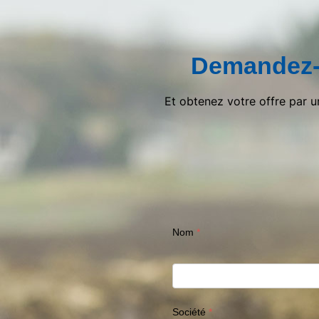
Demandez-
Et obtenez votre offre par 
Nom
Société