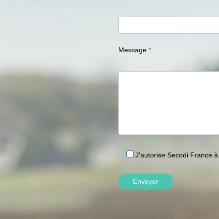
Message
J'autorise Secodi France à 