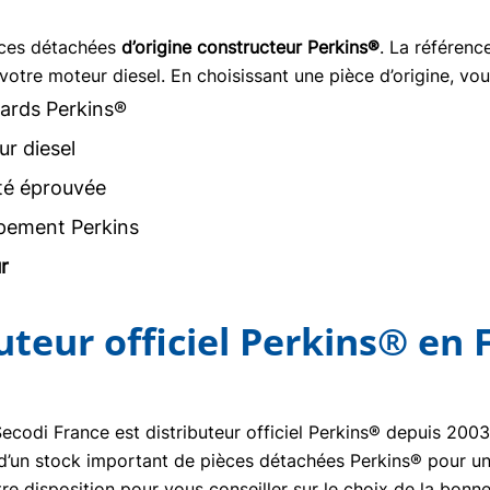
èces détachées
d’origine constructeur Perkins®
. La référen
votre moteur diesel. En choisissant une pièce d’origine, vou
ards Perkins®
r diesel
ité éprouvée
pement Perkins
r
buteur officiel Perkins® en 
Secodi France est distributeur officiel Perkins® depuis 20
se d’un stock important de pièces détachées Perkins® pour un
re disposition pour vous conseiller sur le choix de la bon