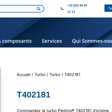
+33 (0)2 40 95
13 13
& composants
Services
Qui Sommes-nou
Accueil
/
Turbo
/
Turbo
/ T402181
T402181
Commandez la turbo Perkins® T402181 d’origine