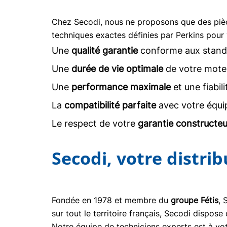
Chez Secodi, nous ne proposons que des pi
techniques exactes définies par Perkins pour 
Une
qualité garantie
conforme aux stand
Une
durée de vie optimale
de votre moteu
Une
performance maximale
et une fiabil
La
compatibilité parfaite
avec votre équi
Le respect de votre
garantie constructeu
Secodi, votre distri
Fondée en 1978 et membre du
groupe Fétis
, 
sur tout le territoire français, Secodi dispo
Notre équipe de techniciens experts est à vot