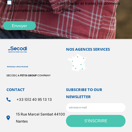
J'autorise Secodi France à collecter et traiter les données
personnelles saisies dans ce formulaire.
NOS AGENCES SERVICES
SECODI | A
FETIS GROUP
COMPANY
CONTACT
SUBSCRIBE TO OUR
NEWSLETTER
+33 (0)2 40 95 13 13
15 Rue Marcel Sembat 44100
Nantes