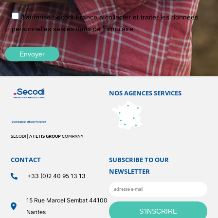
J'autorise Secodi France à collecter et traiter les données
personnelles saisies dans ce formulaire.
NOS AGENCES SERVICES
SECODI | A
FETIS GROUP
COMPANY
CONTACT
SUBSCRIBE TO OUR
NEWSLETTER
+33 (0)2 40 95 13 13
15 Rue Marcel Sembat 44100
Nantes