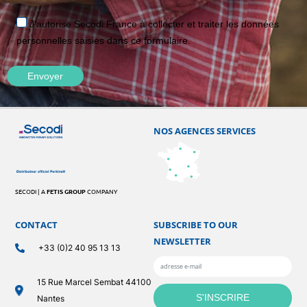
J'autorise Secodi France à collecter et traiter les données
personnelles saisies dans ce formulaire.
NOS AGENCES SERVICES
SECODI | A
FETIS GROUP
COMPANY
CONTACT
SUBSCRIBE TO OUR
NEWSLETTER
+33 (0)2 40 95 13 13
15 Rue Marcel Sembat 44100
Nantes