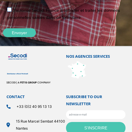
J'autorise Secodi France à collecter et traiter les données
personnelles saisies dans ce formulaire.
NOS AGENCES SERVICES
SECODI | A
FETIS GROUP
COMPANY
CONTACT
SUBSCRIBE TO OUR
NEWSLETTER
+33 (0)2 40 95 13 13
15 Rue Marcel Sembat 44100
Nantes