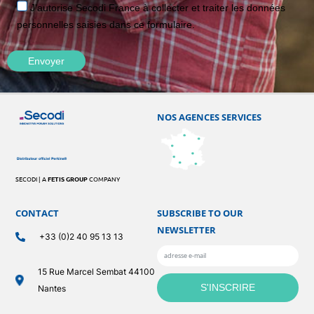
J'autorise Secodi France à collecter et traiter les données
personnelles saisies dans ce formulaire.
NOS AGENCES SERVICES
SECODI | A
FETIS GROUP
COMPANY
CONTACT
SUBSCRIBE TO OUR
NEWSLETTER
+33 (0)2 40 95 13 13
15 Rue Marcel Sembat 44100
Nantes