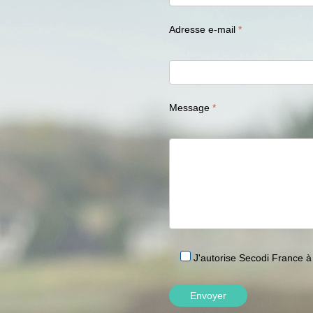
Adresse e-mail
Message
J'autorise Secodi France à 