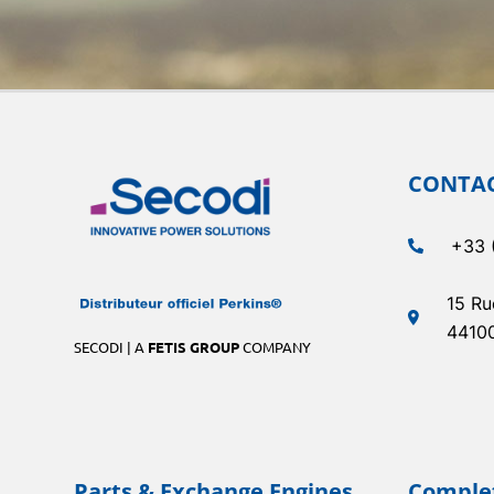
CONTA
+33 
15 Ru
4410
SECODI | A
FETIS GROUP
COMPANY
Parts & Exchange Engines
Complet