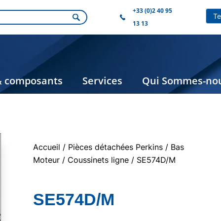
+33 (0)2 40 95
13 13
& composants
Services
Qui Sommes-nou
Accueil
/
Pièces détachées Perkins
/
Bas
Moteur
/
Coussinets ligne
/ SE574D/M
SE574D/M