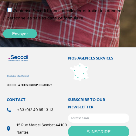
J'autorise Secodi France à collecter et traiter les données
personnelles saisies dans ce formulaire.
NOS AGENCES SERVICES
SECODI | A
FETIS GROUP
COMPANY
CONTACT
SUBSCRIBE TO OUR
NEWSLETTER
+33 (0)2 40 95 13 13
15 Rue Marcel Sembat 44100
Nantes