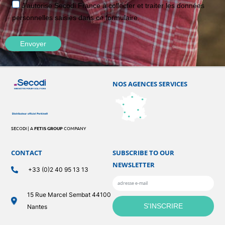
J'autorise Secodi France à collecter et traiter les données
personnelles saisies dans ce formulaire.
NOS AGENCES SERVICES
SECODI | A
FETIS GROUP
COMPANY
CONTACT
SUBSCRIBE TO OUR
NEWSLETTER
+33 (0)2 40 95 13 13
15 Rue Marcel Sembat 44100
Nantes