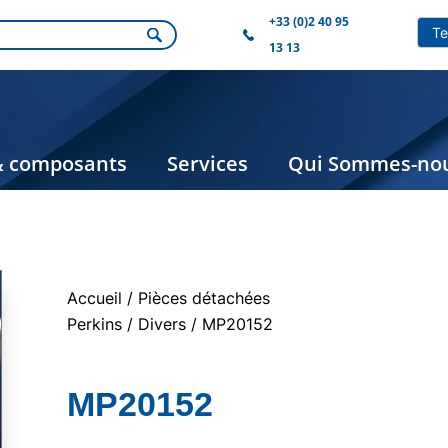
+33 (0)2 40 95
13 13
& composants
Services
Qui Sommes-nou
Accueil
/
Pièces détachées
Perkins
/
Divers
/ MP20152
MP20152