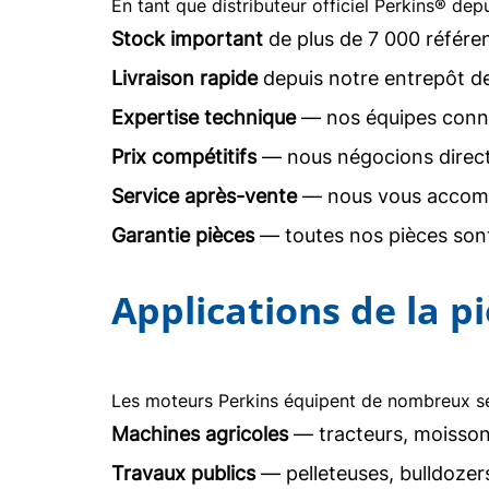
En tant que distributeur officiel Perkins® dep
Stock important
de plus de 7 000 référe
Livraison rapide
depuis notre entrepôt d
Expertise technique
— nos équipes conna
Prix compétitifs
— nous négocions direc
Service après-vente
— nous vous accomp
Garantie pièces
— toutes nos pièces sont
Applications de la 
Les moteurs Perkins équipent de nombreux sec
Machines agricoles
— tracteurs, moisson
Travaux publics
— pelleteuses, bulldoze