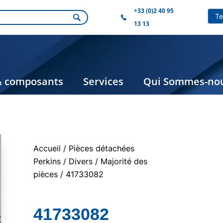
+33 (0)2 40 95
13 13
& composants
Services
Qui Sommes-nou
Accueil
/
Pièces détachées
Perkins
/
Divers
/
Majorité des
pièces
/ 41733082
41733082