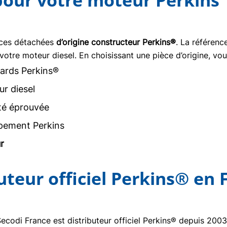
 pour votre moteur Perkins
èces détachées
d’origine constructeur Perkins®
. La référen
votre moteur diesel. En choisissant une pièce d’origine, vou
ards Perkins®
r diesel
ité éprouvée
pement Perkins
r
buteur officiel Perkins® en 
Secodi France est distributeur officiel Perkins® depuis 20