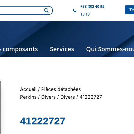
+33 (0)2 40 95
13 13
& composants
Services
Qui Sommes-nou
Accueil
/
Pièces détachées
Perkins
/
Divers
/
Divers
/ 41222727
41222727