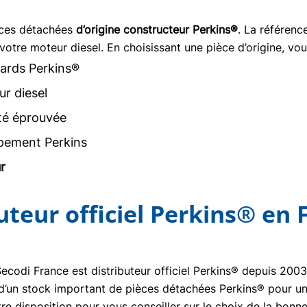
èces détachées
d’origine constructeur Perkins®
. La référen
votre moteur diesel. En choisissant une pièce d’origine, vou
ards Perkins®
r diesel
ité éprouvée
pement Perkins
r
buteur officiel Perkins® en 
Secodi France est distributeur officiel Perkins® depuis 20
se d’un stock important de pièces détachées Perkins® pour un
re disposition pour vous conseiller sur le choix de la bon