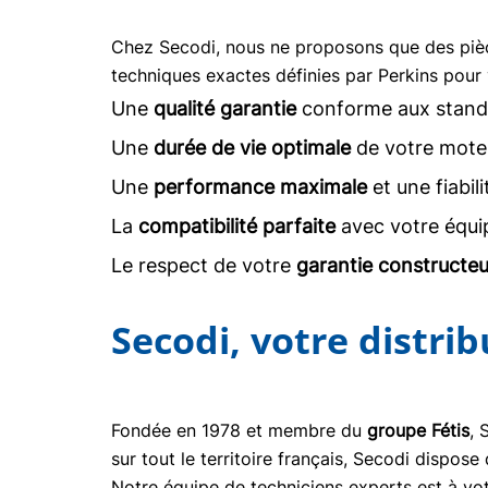
Chez Secodi, nous ne proposons que des pi
techniques exactes définies par Perkins pour 
Une
qualité garantie
conforme aux stand
Une
durée de vie optimale
de votre moteu
Une
performance maximale
et une fiabil
La
compatibilité parfaite
avec votre équi
Le respect de votre
garantie constructeu
Secodi, votre distri
Fondée en 1978 et membre du
groupe Fétis
, 
sur tout le territoire français, Secodi dispo
Notre équipe de techniciens experts est à vot