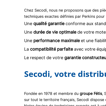
Chez Secodi, nous ne proposons que des pi
techniques exactes définies par Perkins pour 
Une
qualité garantie
conforme aux stand
Une
durée de vie optimale
de votre moteu
Une
performance maximale
et une fiabil
La
compatibilité parfaite
avec votre équi
Le respect de votre
garantie constructeu
Secodi, votre distri
Fondée en 1978 et membre du
groupe Fétis
, 
sur tout le territoire français, Secodi dispo
Notre équipe de techniciens experts est à vot