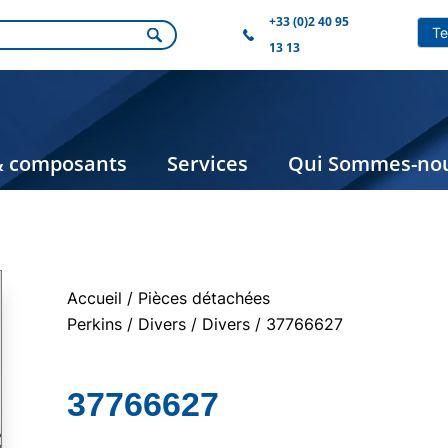
+33 (0)2 40 95
13 13
& composants
Services
Qui Sommes-nou
Accueil
/
Pièces détachées
Perkins
/
Divers
/
Divers
/ 37766627
37766627