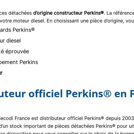
èces détachées
d’origine constructeur Perkins®
. La référen
votre moteur diesel. En choisissant une pièce d’origine, vou
ards Perkins®
r diesel
ité éprouvée
pement Perkins
r
buteur officiel Perkins® en 
Secodi France est distributeur officiel Perkins® depuis 20
se d’un stock important de pièces détachées Perkins® pour un
re disposition pour vous conseiller sur le choix de la bon