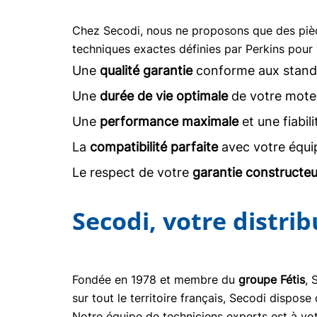
Chez Secodi, nous ne proposons que des pi
techniques exactes définies par Perkins pour 
Une
qualité garantie
conforme aux stand
Une
durée de vie optimale
de votre moteu
Une
performance maximale
et une fiabil
La
compatibilité parfaite
avec votre équi
Le respect de votre
garantie constructeu
Secodi, votre distri
Fondée en 1978 et membre du
groupe Fétis
, 
sur tout le territoire français, Secodi dispo
Notre équipe de techniciens experts est à vot