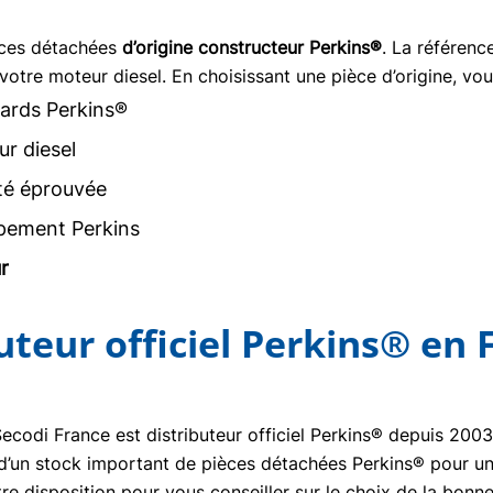
èces détachées
d’origine constructeur Perkins®
. La référen
votre moteur diesel. En choisissant une pièce d’origine, vou
ards Perkins®
r diesel
ité éprouvée
pement Perkins
r
buteur officiel Perkins® en 
Secodi France est distributeur officiel Perkins® depuis 20
se d’un stock important de pièces détachées Perkins® pour un
re disposition pour vous conseiller sur le choix de la bon