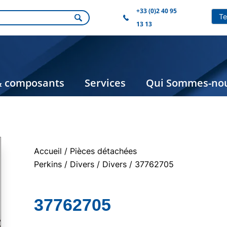
+33 (0)2 40 95
13 13
& composants
Services
Qui Sommes-nou
Accueil
/
Pièces détachées
Perkins
/
Divers
/
Divers
/ 37762705
37762705