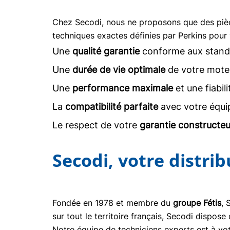
Chez Secodi, nous ne proposons que des pi
techniques exactes définies par Perkins pour 
Une
qualité garantie
conforme aux stand
Une
durée de vie optimale
de votre moteu
Une
performance maximale
et une fiabil
La
compatibilité parfaite
avec votre équi
Le respect de votre
garantie constructeu
Secodi, votre distri
Fondée en 1978 et membre du
groupe Fétis
, 
sur tout le territoire français, Secodi dispo
Notre équipe de techniciens experts est à vot