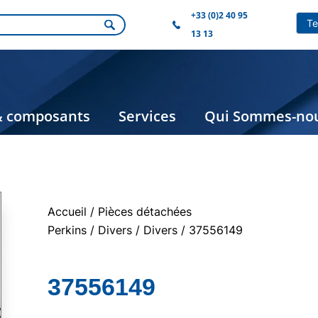
+33 (0)2 40 95
13 13
& composants
Services
Qui Sommes-nou
Accueil
/
Pièces détachées
Perkins
/
Divers
/
Divers
/ 37556149
37556149