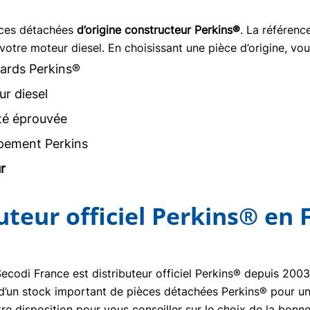
èces détachées
d’origine constructeur Perkins®
. La référen
votre moteur diesel. En choisissant une pièce d’origine, vou
ards Perkins®
r diesel
ité éprouvée
pement Perkins
r
buteur officiel Perkins® en 
Secodi France est distributeur officiel Perkins® depuis 20
se d’un stock important de pièces détachées Perkins® pour un
re disposition pour vous conseiller sur le choix de la bon