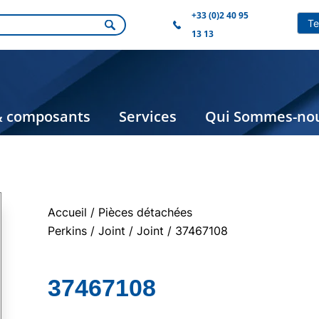
+33 (0)2 40 95
13 13
& composants
Services
Qui Sommes-nou
Accueil
/
Pièces détachées
Perkins
/
Joint
/
Joint
/ 37467108
37467108