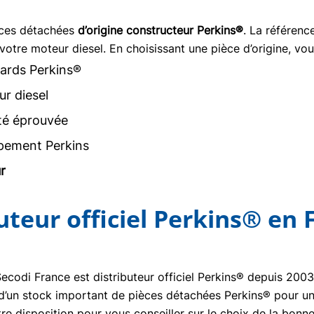
èces détachées
d’origine constructeur Perkins®
. La référen
votre moteur diesel. En choisissant une pièce d’origine, vou
ards Perkins®
r diesel
ité éprouvée
pement Perkins
r
buteur officiel Perkins® en 
Secodi France est distributeur officiel Perkins® depuis 20
se d’un stock important de pièces détachées Perkins® pour un
re disposition pour vous conseiller sur le choix de la bon