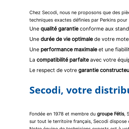
Chez Secodi, nous ne proposons que des pi
techniques exactes définies par Perkins pour 
Une
qualité garantie
conforme aux stand
Une
durée de vie optimale
de votre moteu
Une
performance maximale
et une fiabil
La
compatibilité parfaite
avec votre équi
Le respect de votre
garantie constructeu
Secodi, votre distri
Fondée en 1978 et membre du
groupe Fétis
, 
sur tout le territoire français, Secodi dispo
Notre équipe de techniciens experts est à vot