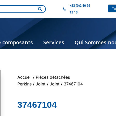
+33 (0)2 40 95
13 13
& composants
Services
Qui Sommes-nou
Accueil
/
Pièces détachées
Perkins
/
Joint
/
Joint
/ 37467104
37467104