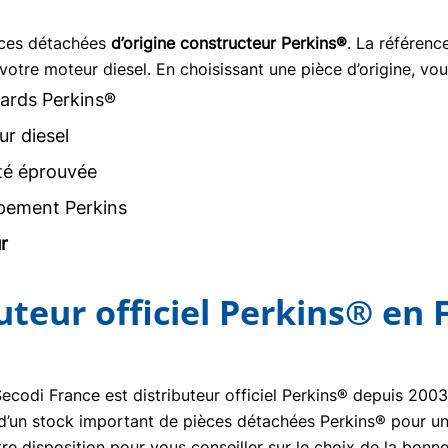
èces détachées
d’origine constructeur Perkins®
. La référen
votre moteur diesel. En choisissant une pièce d’origine, vou
ards Perkins®
r diesel
ité éprouvée
pement Perkins
r
buteur officiel Perkins® en 
Secodi France est distributeur officiel Perkins® depuis 20
se d’un stock important de pièces détachées Perkins® pour un
re disposition pour vous conseiller sur le choix de la bon