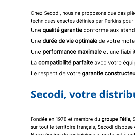
Chez Secodi, nous ne proposons que des pi
techniques exactes définies par Perkins pour 
Une
qualité garantie
conforme aux stand
Une
durée de vie optimale
de votre moteu
Une
performance maximale
et une fiabil
La
compatibilité parfaite
avec votre équi
Le respect de votre
garantie constructeu
Secodi, votre distri
Fondée en 1978 et membre du
groupe Fétis
, 
sur tout le territoire français, Secodi dispo
Notre équipe de techniciens experts est à vot