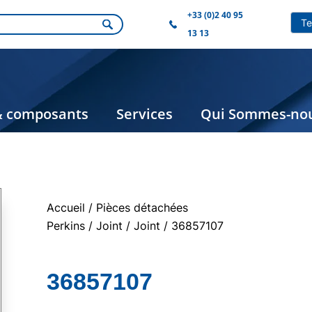
+33 (0)2 40 95
13 13
& composants
Services
Qui Sommes-nou
Accueil
/
Pièces détachées
Perkins
/
Joint
/
Joint
/ 36857107
36857107