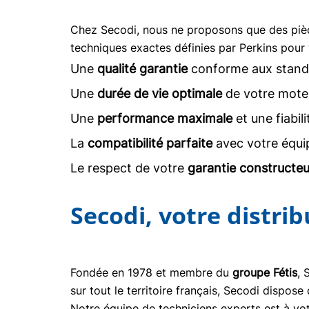
Chez Secodi, nous ne proposons que des pi
techniques exactes définies par Perkins pour 
Une
qualité garantie
conforme aux stand
Une
durée de vie optimale
de votre moteu
Une
performance maximale
et une fiabil
La
compatibilité parfaite
avec votre équi
Le respect de votre
garantie constructeu
Secodi, votre distri
Fondée en 1978 et membre du
groupe Fétis
, 
sur tout le territoire français, Secodi dispo
Notre équipe de techniciens experts est à vot