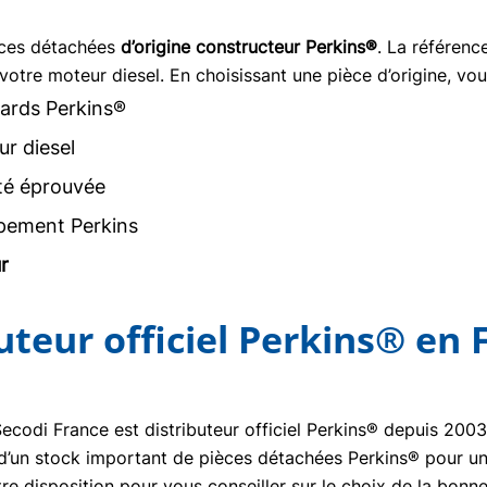
èces détachées
d’origine constructeur Perkins®
. La référen
votre moteur diesel. En choisissant une pièce d’origine, vou
ards Perkins®
r diesel
ité éprouvée
pement Perkins
r
buteur officiel Perkins® en 
Secodi France est distributeur officiel Perkins® depuis 20
se d’un stock important de pièces détachées Perkins® pour un
re disposition pour vous conseiller sur le choix de la bon