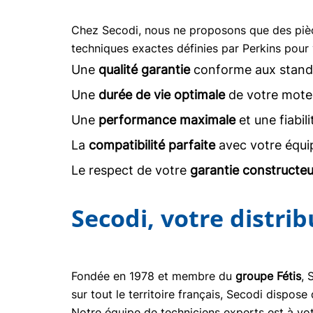
Chez Secodi, nous ne proposons que des pi
techniques exactes définies par Perkins pour 
Une
qualité garantie
conforme aux stand
Une
durée de vie optimale
de votre moteu
Une
performance maximale
et une fiabil
La
compatibilité parfaite
avec votre équi
Le respect de votre
garantie constructeu
Secodi, votre distri
Fondée en 1978 et membre du
groupe Fétis
, 
sur tout le territoire français, Secodi dispo
Notre équipe de techniciens experts est à vot