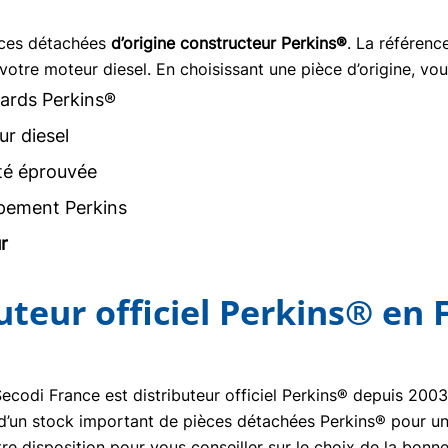
èces détachées
d’origine constructeur Perkins®
. La référen
votre moteur diesel. En choisissant une pièce d’origine, vou
ards Perkins®
r diesel
ité éprouvée
pement Perkins
r
buteur officiel Perkins® en 
Secodi France est distributeur officiel Perkins® depuis 20
se d’un stock important de pièces détachées Perkins® pour un
re disposition pour vous conseiller sur le choix de la bon