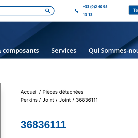
+33 (0)2 40 95
13 13
& composants
Services
Qui Sommes-nou
Accueil
/
Pièces détachées
Perkins
/
Joint
/
Joint
/ 36836111
36836111