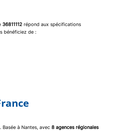
ce
36811112
répond aux spécifications
s bénéficiez de :
France
03. Basée à Nantes, avec
8 agences régionales