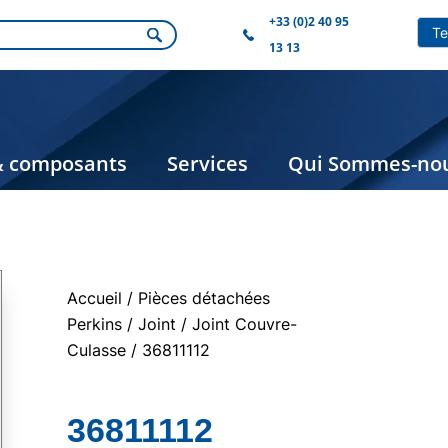
+33 (0)2 40 95
13 13
& composants
Services
Qui Sommes-nou
Accueil
/
Pièces détachées
Perkins
/
Joint
/
Joint Couvre-
Culasse
/ 36811112
36811112