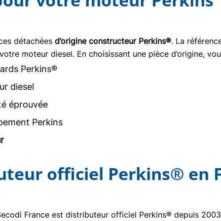
 pour votre moteur Perkins
èces détachées
d’origine constructeur Perkins®
. La référen
votre moteur diesel. En choisissant une pièce d’origine, vou
ards Perkins®
r diesel
ité éprouvée
pement Perkins
r
buteur officiel Perkins® en 
Secodi France est distributeur officiel Perkins® depuis 20