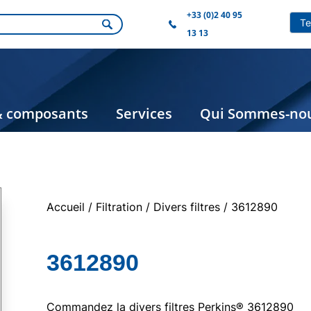
+33 (0)2 40 95
13 13
& composants
Services
Qui Sommes-nou
Accueil
/
Filtration
/
Divers filtres
/ 3612890
3612890
Commandez la divers filtres Perkins® 3612890