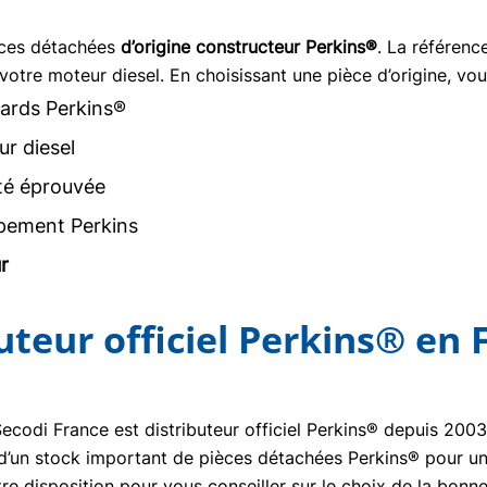
èces détachées
d’origine constructeur Perkins®
. La référen
votre moteur diesel. En choisissant une pièce d’origine, vou
ards Perkins®
r diesel
ité éprouvée
pement Perkins
r
buteur officiel Perkins® en 
Secodi France est distributeur officiel Perkins® depuis 20
se d’un stock important de pièces détachées Perkins® pour un
re disposition pour vous conseiller sur le choix de la bon