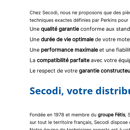
Chez Secodi, nous ne proposons que des pi
techniques exactes définies par Perkins pour 
Une
qualité garantie
conforme aux stand
Une
durée de vie optimale
de votre moteu
Une
performance maximale
et une fiabil
La
compatibilité parfaite
avec votre équi
Le respect de votre
garantie constructeu
Secodi, votre distri
Fondée en 1978 et membre du
groupe Fétis
, 
sur tout le territoire français, Secodi dispo
Notre équipe de techniciens experts est à vot