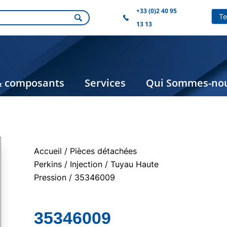
+33 (0)2 40 95
13 13
& composants
Services
Qui Sommes-nou
Accueil
/
Pièces détachées
Perkins
/
Injection
/
Tuyau Haute
Pression
/ 35346009
35346009