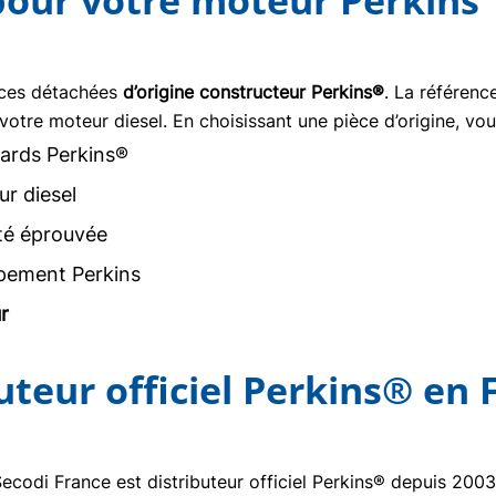
 pour votre moteur Perkins
èces détachées
d’origine constructeur Perkins®
. La référen
votre moteur diesel. En choisissant une pièce d’origine, vou
ards Perkins®
r diesel
ité éprouvée
pement Perkins
r
buteur officiel Perkins® en 
Secodi France est distributeur officiel Perkins® depuis 20