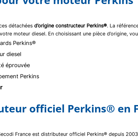
 pour votre moteur Perkins
èces détachées
d’origine constructeur Perkins®
. La référen
votre moteur diesel. En choisissant une pièce d’origine, vou
ards Perkins®
r diesel
ité éprouvée
pement Perkins
r
buteur officiel Perkins® en 
Secodi France est distributeur officiel Perkins® depuis 20