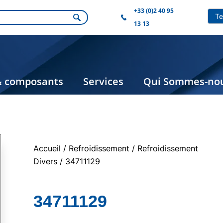
+33 (0)2 40 95
13 13
& composants
Services
Qui Sommes-nou
Accueil
/
Refroidissement
/
Refroidissement
Divers
/ 34711129
34711129