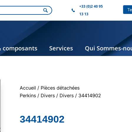
+33 (0)2 40 95
13 13
& composants
Services
Qui Sommes-nou
Accueil
/
Pièces détachées
Perkins
/
Divers
/
Divers
/ 34414902
34414902