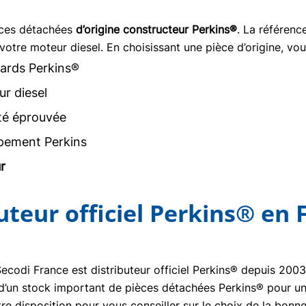
èces détachées
d’origine constructeur Perkins®
. La référen
votre moteur diesel. En choisissant une pièce d’origine, vou
ards Perkins®
r diesel
ité éprouvée
pement Perkins
r
buteur officiel Perkins® en 
Secodi France est distributeur officiel Perkins® depuis 20
se d’un stock important de pièces détachées Perkins® pour un
re disposition pour vous conseiller sur le choix de la bon