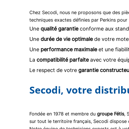
Chez Secodi, nous ne proposons que des pi
techniques exactes définies par Perkins pour 
Une
qualité garantie
conforme aux stand
Une
durée de vie optimale
de votre moteu
Une
performance maximale
et une fiabil
La
compatibilité parfaite
avec votre équi
Le respect de votre
garantie constructeu
Secodi, votre distri
Fondée en 1978 et membre du
groupe Fétis
, 
sur tout le territoire français, Secodi dispo
Notre équipe de techniciens experts est à vot